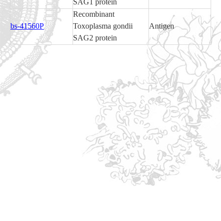
SAG1 protein
Recombinant
bs-41560P
Toxoplasma gondii
Antigen
SAG2 protein