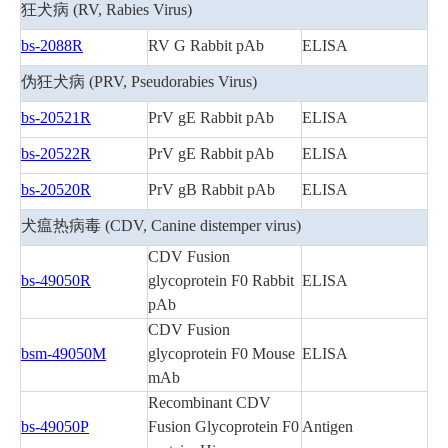
关于我们
▼
狂犬病 (RV, Rabies Virus)
bs-2088R
RV G Rabbit pAb
ELISA
伪狂犬病 (PRV, Pseudorabies Virus)
bs-20521R
PrV gE Rabbit pAb
ELISA
bs-20522R
PrV gE Rabbit pAb
ELISA
bs-20520R
PrV gB Rabbit pAb
ELISA
犬瘟热病毒 (CDV, Canine distemper virus)
CDV Fusion
bs-49050R
glycoprotein F0 Rabbit
ELISA
pAb
CDV Fusion
bsm-49050M
glycoprotein F0 Mouse
ELISA
mAb
Recombinant CDV
bs-49050P
Fusion Glycoprotein F0
Antigen