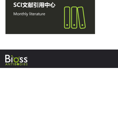
服务
产品
流式细胞分选技术服务
Goat Anti-Rabbit IgG H&L/HRP
单克隆抗体制备服务
Flag Tag
多克隆抗体制备服务
GAPDH (Loading Control)
多肽合成服务
Caspase-3
重组蛋白表达和纯化服务
Ki-67兔单抗
蛋白纯化服务
TSA多重免疫荧光
标记服务
AGEs