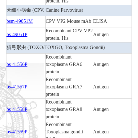
protein, His
犬细小病毒 (CPV, Canine Parvovirus)
bsm-49051M
CPV VP2 Mouse mAb
ELISA
Recombinant CPV VP2
bs-49051P
Antigen
protein, His
猫弓形虫 (TOXO/TOXGO, Toxoplasma Gondii)
Recombinant
bs-41556P
toxoplasma GRA6
Antigen
protein
Recombinant
bs-41557P
toxoplasma GRA7
Antigen
protein
Recombinant
bs-41558P
toxoplasma GRA8
Antigen
protein
Recombinant
bs-41559P
Toxoplasma gondii
Antigen