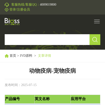
客服热线/客服QQ：
4009019800
登录/注册会员
产品中心
▼
研究领域
▼
首页
>
IVD原料
>
文章详情
IVD原料
动物疫病-宠物疫病
促销活动
▼
发布时间：2025-07-15
技术支持
▼
产品编号
英文名称
应用平台