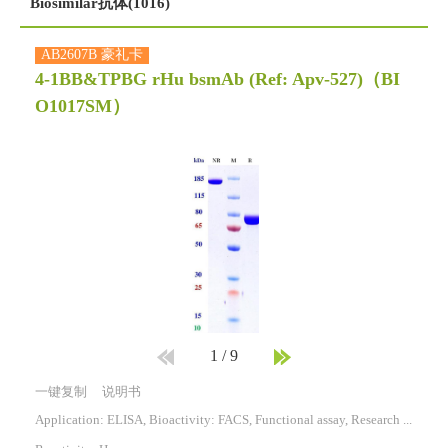
Biosimilar抗体(1016)
AB2607B 豪礼卡
4-1BB&TPBG rHu bsmAb (Ref: Apv-527)
（BI
O1017SM）
1
/
9
一键复制
说明书
Application: ELISA, Bioactivity: FACS, Functional assay, Research in vivo