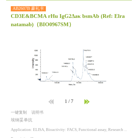
AB2607B 豪礼卡
CD3E&BCMA rHu IgG2Δaκ bsmAb (Ref: Elra
natamab)
（BIO0967SM）
1
/
7
一键复制
说明书
埃纳妥单抗
Application: ELISA, Bioactivity: FACS, Functional assay, Research in vivo