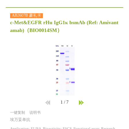
AB2607B 豪礼卡
c-Met&EGFR rHu IgG1κ bsmAb (Ref: Amivant
amab)
（BIO0014SM）
1
/
7
一键复制
说明书
埃万妥单抗
Application: ELISA, Bioactivity: FACS, Functional assay, Research in vivo