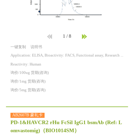
1
/
8
一键复制
说明书
Application: ELISA, Bioactivity: FACS, Functional assay, Research in vivo
Reactivity:
Human
询价/100ug 货期(咨询)
询价/1mg 货期(咨询)
询价/5mg 货期(咨询)
AB2607B 豪礼卡
PD-1&HAVCR2 rHu FcSil IgG1 bsmAb (Ref: L
omvastomig)
（BIO1014SM）