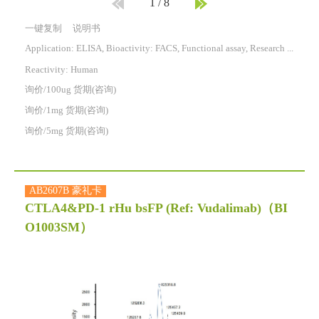
1
/
8
一键复制
说明书
Application: ELISA, Bioactivity: FACS, Functional assay, Research in vivo
Reactivity:
Human
询价/100ug 货期(咨询)
询价/1mg 货期(咨询)
询价/5mg 货期(咨询)
AB2607B 豪礼卡
CTLA4&PD-1 rHu bsFP (Ref: Vudalimab)
（BI
O1003SM）