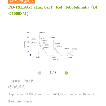
AB2607B 豪礼卡
PD-1&LAG3 rHuz bsFP (Ref: Tebotelimab)
（BI
O1000SM）
1
/
8
一键复制
说明书
特泊利单抗
Application: ELISA, Bioactivity: FACS, Functional assay, Research in vivo
Reactivity:
Human