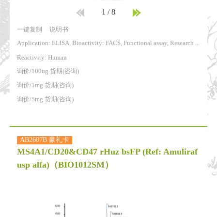
1
/
8
一键复制
说明书
Application: ELISA, Bioactivity: FACS, Functional assay, Research in vivo
Reactivity:
Human
询价/100ug 货期(咨询)
询价/1mg 货期(咨询)
询价/5mg 货期(咨询)
AB2607B 豪礼卡
MS4A1/CD20&CD47 rHuz bsFP (Ref: Amuliraf
usp alfa)
（BIO1012SM）