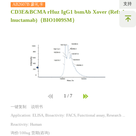
支持
AB2607B 豪礼卡
CD3E&BCMA rHuz IgG1 bsmAb Xover (Ref: A
lnuctamab)
（BIO1009SM）
1
/
7
一键复制
说明书
Application: ELISA, Bioactivity: FACS, Functional assay, Research in vivo
Reactivity:
Human
询价/100ug 货期(咨询)