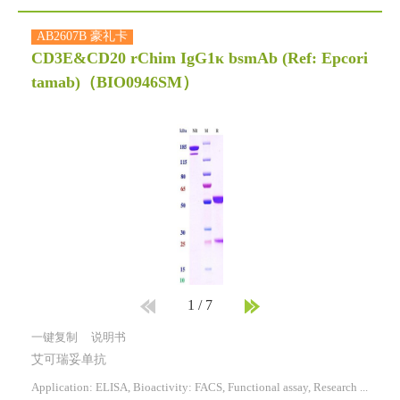
AB2607B 豪礼卡
CD3E&CD20 rChim IgG1κ bsmAb (Ref: Epcori
tamab)
（BIO0946SM）
1
/
7
一键复制
说明书
艾可瑞妥单抗
Application: ELISA, Bioactivity: FACS, Functional assay, Research in vivo