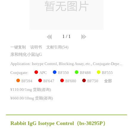
1
/
1
一键复制
说明书
文献引用(54)
亲和纯化小鼠IgG
Application: Isotype Control, Blocking Assay, etc., Conjugate-Dependent.
APC
BF350
BF488
BF555
Conjugate:
BF594
BF647
BF680
BF750
全部
¥110.00/1mg 货期(咨询)
¥660.00/10mg 货期(咨询)
Rabbit IgG Isotype Control
（bs-30295P）