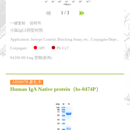
1
/
3
一键复制
说明书
小鼠IgG1同型对照
Application: Isotype Control, Blocking Assay, etc., Conjugate-Dependent.
APC
PE-Cy7
Conjugate:
¥4200.00/1mg 货期(咨询)
AB2607B 豪礼卡
Human IgA Native protein
（bs-0474P）