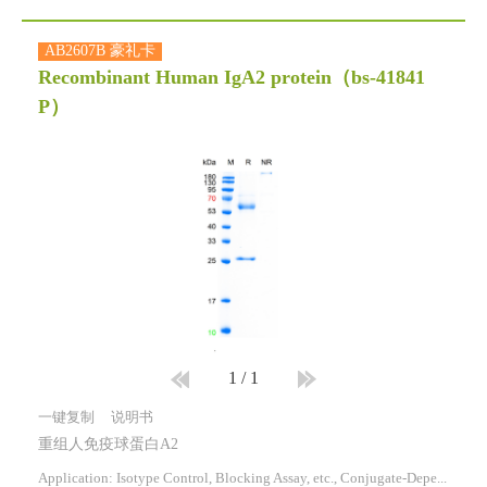
AB2607B 豪礼卡
Recombinant Human IgA2 protein
（bs-41841
P）
1
/
1
一键复制
说明书
重组人免疫球蛋白A2
Application: Isotype Control, Blocking Assay, etc., Conjugate-Dependent.