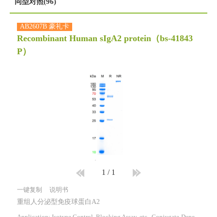
同型对照(96)
AB2607B 豪礼卡
Recombinant Human sIgA2 protein
（bs-41843
P）
1
/
1
一键复制
说明书
重组人分泌型免疫球蛋白A2