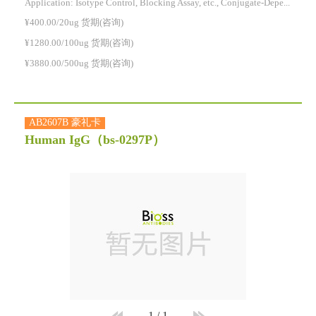
Application: Isotype Control, Blocking Assay, etc., Conjugate-Dependent.
¥400.00/20ug 货期(咨询)
¥1280.00/100ug 货期(咨询)
¥3880.00/500ug 货期(咨询)
AB2607B 豪礼卡
Human IgG
（bs-0297P）