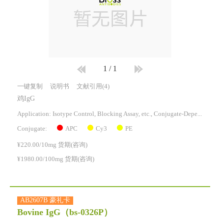
1
/
1
一键复制
说明书
文献引用(4)
鸡IgG
Application: Isotype Control, Blocking Assay, etc., Conjugate-Dependent.
APC
Cy3
PE
Conjugate:
¥220.00/10mg 货期(咨询)
¥1980.00/100mg 货期(咨询)
AB2607B 豪礼卡
Bovine IgG
（bs-0326P）