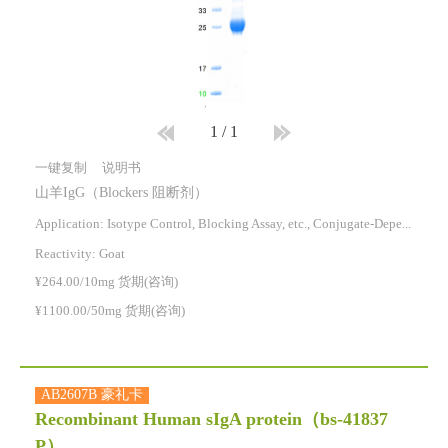
1
/
1
一键复制
说明书
山羊IgG（Blockers 阻断剂）
Application: Isotype Control, Blocking Assay, etc., Conjugate-Dependent.
Reactivity:
Goat
¥264.00/10mg 货期(咨询)
¥1100.00/50mg 货期(咨询)
AB2607B 豪礼卡
Recombinant Human sIgA protein
（bs-41837
P）