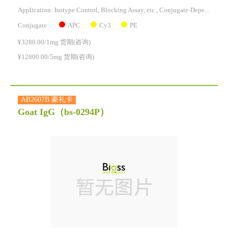
Application: Isotype Control, Blocking Assay, etc., Conjugate-Dependent.
APC
Cy3
PE
Conjugate:
¥3280.00/1mg 货期(咨询)
¥12800.00/5mg 货期(咨询)
AB2607B 豪礼卡
Goat IgG
（bs-0294P）