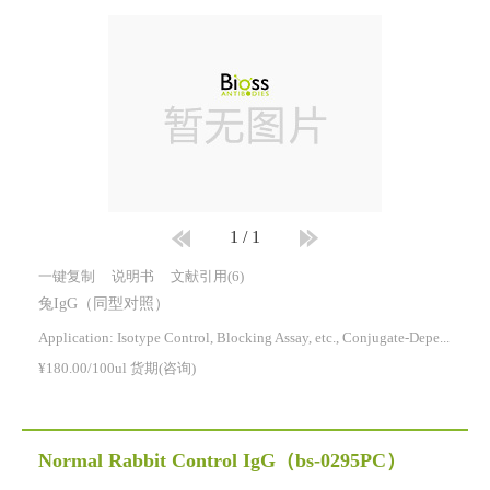
1
/
1
一键复制
说明书
文献引用(6)
兔IgG（同型对照）
Application: Isotype Control, Blocking Assay, etc., Conjugate-Dependent.
¥180.00/100ul 货期(咨询)
Normal Rabbit Control IgG
（bs-0295PC）