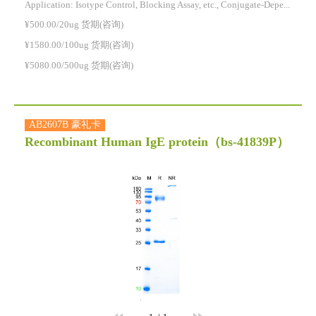
Application: Isotype Control, Blocking Assay, etc., Conjugate-Dependent.
¥500.00/20ug 货期(咨询)
¥1580.00/100ug 货期(咨询)
¥5080.00/500ug 货期(咨询)
AB2607B 豪礼卡
Recombinant Human IgE protein
（bs-41839P）