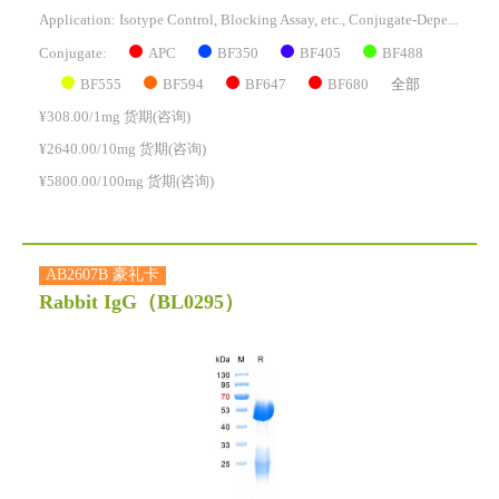
Application: Isotype Control, Blocking Assay, etc., Conjugate-Dependent.
APC
BF350
BF405
BF488
Conjugate:
BF555
BF594
BF647
BF680
全部
¥308.00/1mg 货期(咨询)
¥2640.00/10mg 货期(咨询)
¥5800.00/100mg 货期(咨询)
AB2607B 豪礼卡
Rabbit IgG
（BL0295）