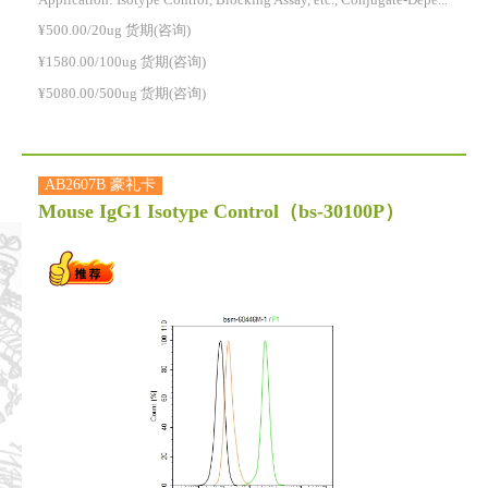
Application: Isotype Control, Blocking Assay, etc., Conjugate-Dependent.
¥500.00/20ug 货期(咨询)
¥1580.00/100ug 货期(咨询)
¥5080.00/500ug 货期(咨询)
AB2607B 豪礼卡
Mouse IgG1 Isotype Control
（bs-30100P）