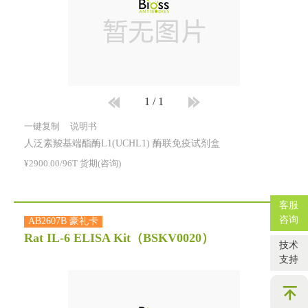
1
/
1
一键复制
说明书
人泛素羧基端酯酶L1(UCHL1) 酶联免疫试剂盒
¥2900.00/96T 货期(咨询)
客服
咨询
AB2607B 豪礼卡
Rat IL-6 ELISA Kit
（BSKV0020）
技术
支持