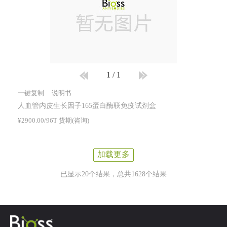
1
/
1
一键复制
说明书
人血管内皮生长因子165蛋白酶联免疫试剂盒
¥2900.00/96T 货期(咨询)
加载更多
已显示20个结果，总共1628个结果