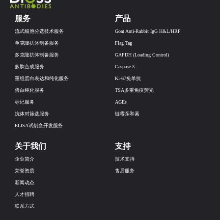
服务
产品
流式细胞分选技术服务
Goat Anti-Rabbit IgG H&L/HRP
单克隆抗体制备服务
Flag Tag
多克隆抗体制备服务
GAPDH (Loading Control)
多肽合成服务
Caspase-3
重组蛋白表达和纯化服务
Ki-67兔单抗
蛋白纯化服务
TSA多重免疫荧光
标记服务
AGEs
抗体对筛选服务
链霉亲和素
ELISA试剂盒开发服务
关于我们
支持
企业简介
技术支持
荣誉资质
售后服务
新闻动态
人才招聘
联系方式