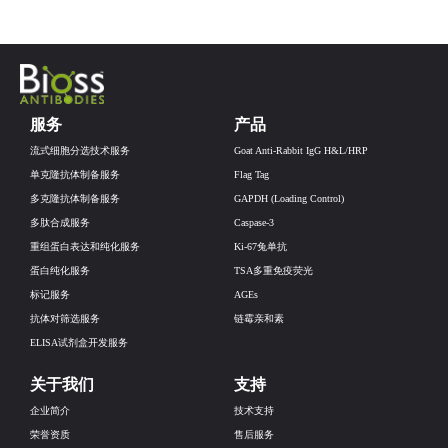
服务
产品
流式细胞分选技术服务
Goat Anti-Rabbit IgG H&L/HRP
单克隆抗体制备服务
Flag Tag
多克隆抗体制备服务
GAPDH (Loading Control)
多肽合成服务
Caspase-3
重组蛋白表达和纯化服务
Ki-67兔单抗
蛋白纯化服务
TSA多重免疫荧光
标记服务
AGEs
抗体对筛选服务
链霉亲和素
ELISA试剂盒开发服务
关于我们
支持
企业简介
技术支持
荣誉资质
售后服务