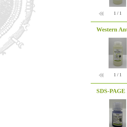
1
/
1
Western An
1
/
1
SDS-PAGE l