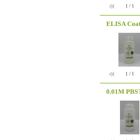
1
/
1
ELISA Coat
1
/
1
0.01M PBST