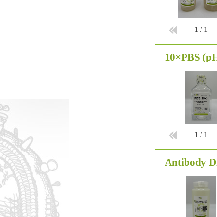
1
/
1
10×PBS (pH
1
/
1
Antibody Di