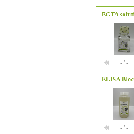
EGTA solutio
1
/
1
ELISA Bloc
1
/
1