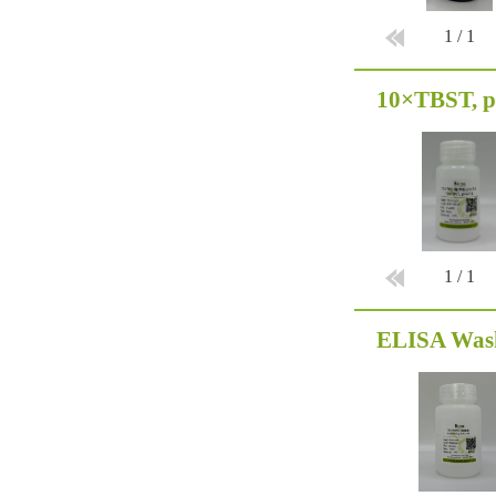
1
/
1
10×TBST, 
1
/
1
ELISA Wash