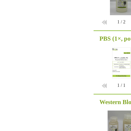
1
/
2
PBS (1×, po
1
/
1
Western Bl