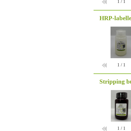
1
/
1
HRP-labelle
1
/
1
Stripping b
1
/
1