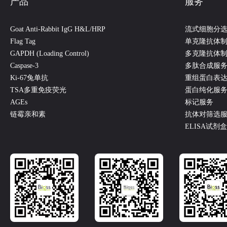
产品
服务
Goat Anti-Rabbit IgG H&L/HRP
流式细胞分
Flag Tag
单克隆抗体
GAPDH (Loading Control)
多克隆抗体
Caspase-3
多肽合成服
Ki-67兔单抗
重组蛋白表
TSA多重免疫荧光
蛋白纯化服
AGEs
标记服务
链霉亲和素
抗体对筛选
ELISA试剂