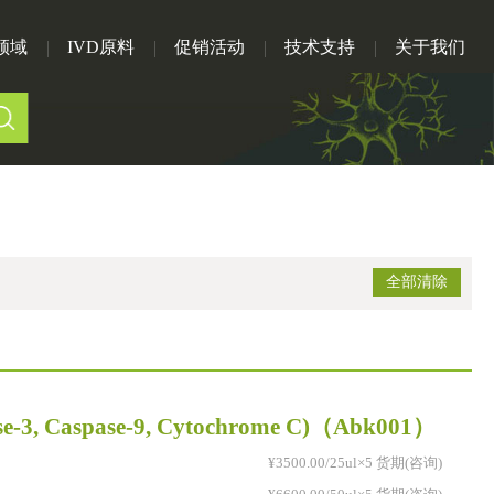
领域
IVD原料
促销活动
技术支持
关于我们
全部清除
se-3, Caspase-9, Cytochrome C)
（Abk001）
¥3500.00/25ul×5 货期(咨询)