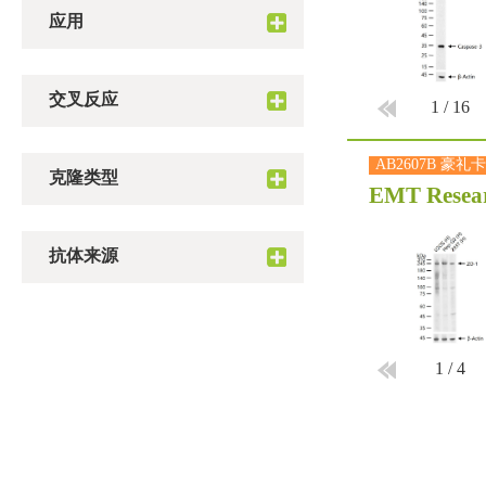
应用
交叉反应
1
/
16
AB2607B 豪礼卡
克隆类型
EMT Resear
抗体来源
1
/
4