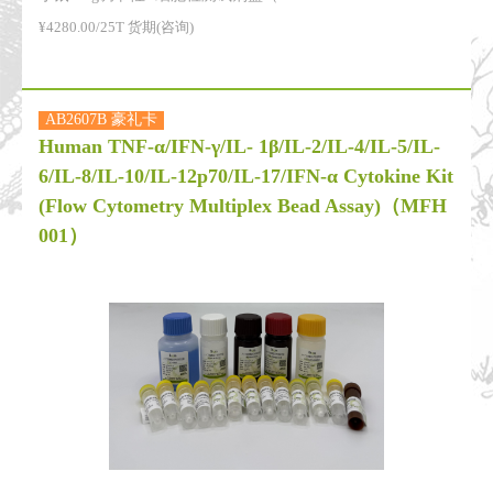
¥4280.00/25T 货期(咨询)
AB2607B 豪礼卡
Human TNF-α/IFN-γ/IL- 1β/IL-2/IL-4/IL-5/IL-
6/IL-8/IL-10/IL-12p70/IL-17/IFN-α Cytokine Kit
(Flow Cytometry Multiplex Bead Assay)
（MFH
001）