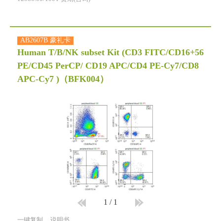
AB2607B 豪礼卡
Human T/B/NK subset Kit (CD3 FITC/CD16+56
PE/CD45 PerCP/ CD19 APC/CD4 PE-Cy7/CD8
APC-Cy7 )
（BFK004）
1
/
1
一键复制
说明书