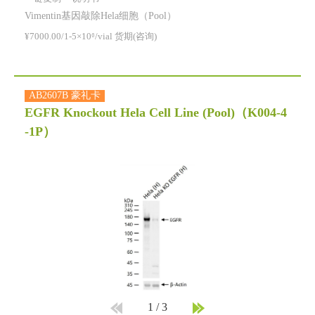
Vimentin基因敲除Hela细胞（Pool）
¥7000.00/1-5×10⁶/vial 货期(咨询)
AB2607B 豪礼卡
EGFR Knockout Hela Cell Line (Pool)
（K004-4
-1P）
1
/
3