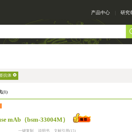
产品中心
研究
签抗体
(1)
use mAb
（bsm-33004M）
一键复制
说明书
文献引用(15)