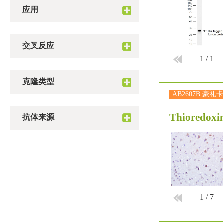
应用
交叉反应
1
/
1
克隆类型
AB2607B 豪礼卡
Thioredoxi
抗体来源
1
/
7