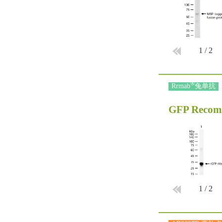
1
/
2
®
Rrmab
兔单抗
GFP Recom
1
/
2