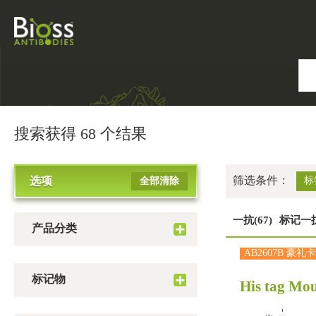
搜索获得 68 个结果
筛选条件：
选项
标
全部清除
一抗(67)
标记一抗
产品分类
AB2607B 豪礼卡
标记物
His tag Mo