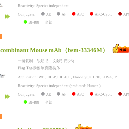
Reactivity:
Species independent
AE
AP
APC
APC-Cy5.5
AP
Conjugate:
BF488
全部
ecombinant Mouse mAb
（bsm-33346M）
一键复制
说明书
文献引用(25)
Flag Tag标签单克隆抗体
Application: WB, IHC-P, IHC-F, IF, Flow-Cyt, ICC/IF, ELISA, IP
Reactivity:
Species independent
(predicted: Human )
AE
AP
APC
APC-Cy5.5
AP
Conjugate:
BF488
全部