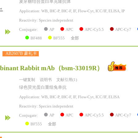
麦芽糖结合蛋白单克隆抗体
Application: WB, IHC-P, IHC-F, IF, Flow-Cyt, ICC/IF, ELISA, IP
Reactivity:
Species independent
AP
APC
APC-Cy5.5
APC-Cy7
Conjugate:
BF488
BF555
全部
AB2607B 豪礼卡
binant Rabbit mAb
（bsm-33019R）
一键复制
说明书
文献引用(1)
绿色荧光蛋白重组兔单抗
Application: WB, IHC-P, IHC-F, IF, Flow-Cyt, ICC/IF, ELISA
Reactivity:
Species independent
AP
APC
APC-Cy5.5
APC-Cy7
Conjugate:
BF555
全部