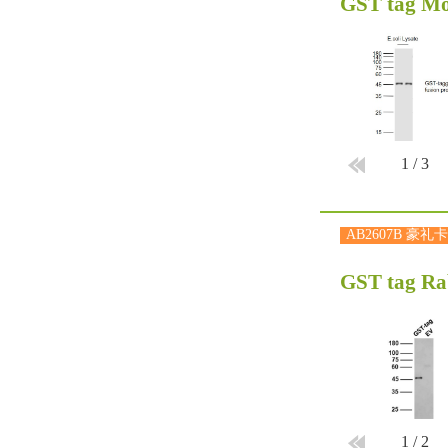
GST tag M
1
/
3
AB2607B 豪礼卡
GST tag Ra
1
/
2