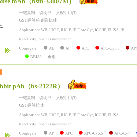
ouse mAb
（bsm-33007M）
一键复制
说明书
文献引用(3)
GST标签单克隆抗体
Application: WB, IHC-P, IHC-F, IF, Flow-Cyt, ICC/IF, ELISA, IP
Reactivity:
Species independent
AE
AP
APC
APC-Cy5.5
AP
Conjugate:
BF488
全部
bbit pAb
（bs-2122R）
一键复制
说明书
文献引用(3)
GST标签抗体
Application: WB, IHC-P, IHC-F, IF, Flow-Cyt, ICC/IF, ELISA
Reactivity:
Species independent
AP
APC
APC-Cy5.5
APC-Cy7
Conjugate: