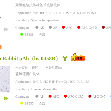
聚组氨酸抗体标签单克隆抗体
Application: WB, IHC-P, IHC-F, IF, Flow-Cyt, ICC/IF, ELISA
Reactivity:
Species independent
AE
AP
APC
APC-Cy5.5
AP
Conjugate:
BF488
全部
n Rabbit pAb
（bs-0458R）
一键复制
说明书
文献引用(5)
硫氧还蛋白抗体
Application: IHC-P, IHC-F, IF, Flow-Cyt, ICC/IF, ELISA
Reactivity:
Human, Mouse, Rat
AP
APC
APC-Cy5.5
APC-Cy7
Conjugate:
BF555
全部