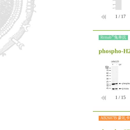
1
/
17
®
Rrmab
兔单抗
phospho-H2
1
/
15
AB2607B 豪礼卡