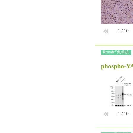
1
/
10
®
Rrmab
兔单抗
phospho-YA
1
/
10