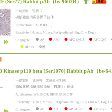
F (Ser77) Rabbit pAb
（bs-9602R）
一键复制
说明书
磷酸化血清应答因子抗体
Application: IHC-P, IHC-F, IF
Reactivity:
Human, Mouse, Rat
(predicted: Pig, Cow, Dog )
AP
APC
APC-Cy5.5
APC-Cy7
Conjugate:
BF555
全部
3 Kinase p110 beta (Ser1070) Rabbit pAb
（bs-6
一键复制
说明书
文献引用(120)
磷酸化磷脂酰肌醇激酶（PI3Kβ）抗体
Application: WB, IHC-P, IHC-F, IF, ICC/IF
Reactivity:
Human, Mouse, Rat
(predicted: Pig, Cow, Chicken, Dog, Gu
AP
APC
APC-Cy5.5
APC-Cy7
Conjugate: