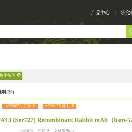
产品中心
研究
酸化抗体
原料(20)
AB2607A 京东卡
AB2607B 豪礼卡
AT3 (Ser727) Recombinant Rabbit mAb
（bsm-5
一键复制
说明书
文献引用(6)