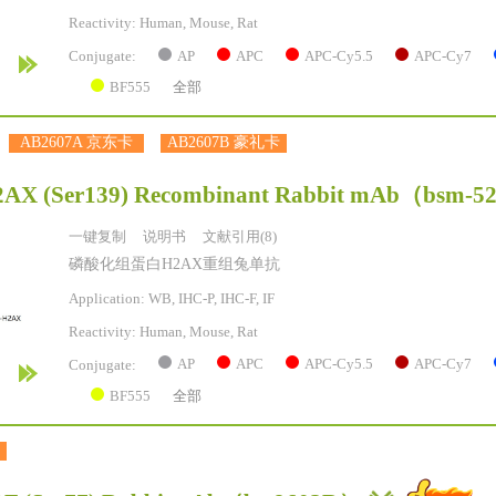
Reactivity:
Human, Mouse, Rat
AP
APC
APC-Cy5.5
APC-Cy7
Conjugate:
BF555
全部
AB2607A 京东卡
AB2607B 豪礼卡
AX (Ser139) Recombinant Rabbit mAb
（bsm-5
一键复制
说明书
文献引用(8)
磷酸化组蛋白H2AX重组兔单抗
Application: WB, IHC-P, IHC-F, IF
Reactivity:
Human, Mouse, Rat
AP
APC
APC-Cy5.5
APC-Cy7
Conjugate:
BF555
全部