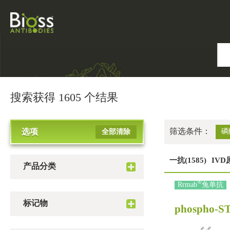
搜索获得 1605 个结果
筛选条件：
选项
磷
全部清除
一抗(1585)
IVD
产品分类
®
Rrmab
兔单抗
标记物
phospho-ST