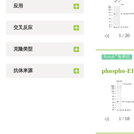
应用
交叉反应
1
/
20
克隆类型
®
Rrmab
兔单抗
phospho-EI
抗体来源
1
/
18