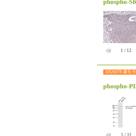
phospho-SR
1
/
12
AB2607B 豪礼卡
phospho-PI
1
/
11