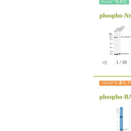
®
Rrmab
兔单抗
phospho-Nr
1
/
10
AB2607B 豪礼卡
phospho-BA