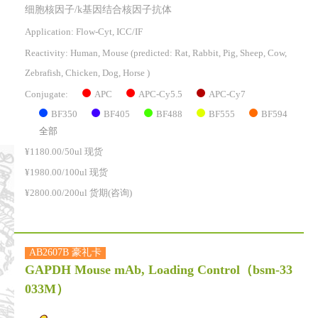
细胞核因子/k基因结合核因子抗体
Application: Flow-Cyt, ICC/IF
Reactivity:
Human, Mouse
(predicted: Rat, Rabbit, Pig, Sheep, Cow,
Zebrafish, Chicken, Dog, Horse )
APC
APC-Cy5.5
APC-Cy7
Conjugate:
BF350
BF405
BF488
BF555
BF594
全部
¥1180.00/50ul 现货
¥1980.00/100ul 现货
¥2800.00/200ul 货期(咨询)
AB2607B 豪礼卡
GAPDH Mouse mAb, Loading Control
（bsm-33
033M）