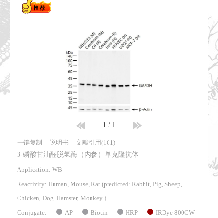
1
/
1
一键复制
说明书
文献引用(161)
3-磷酸甘油醛脱氢酶（内参）单克隆抗体
Application: WB
Reactivity:
Human, Mouse, Rat
(predicted: Rabbit, Pig, Sheep,
Chicken, Dog, Hamster, Monkey )
AP
Biotin
HRP
IRDye 800CW
Conjugate: