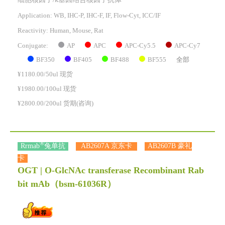
细胞核因子/k基因结合核因子抗体
Application: WB, IHC-P, IHC-F, IF, Flow-Cyt, ICC/IF
Reactivity:
Human, Mouse, Rat
AP
APC
APC-Cy5.5
APC-Cy7
Conjugate:
BF350
BF405
BF488
BF555
全部
¥1180.00/50ul 现货
¥1980.00/100ul 现货
¥2800.00/200ul 货期(咨询)
®
Rrmab
兔单抗
AB2607A 京东卡
AB2607B 豪礼
卡
OGT | O-GlcNAc transferase Recombinant Rab
bit mAb
（bsm-61036R）