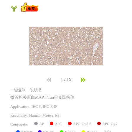
1
/
15
一键复制
说明书
微管相关蛋白MAPT/Tau单克隆抗体
Application: IHC-P, IHC-F, IF
Reactivity:
Human, Mouse, Rat
AP
APC
APC-Cy5.5
APC-Cy7
Conjugate: