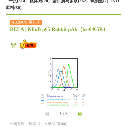
一抗(314)
抗体对(20)
蛋白质与多肽(362)
试剂盒(7)
IVD
原料(60)
AB2607B 豪礼卡
RELA | NFκB p65 Rabbit pAb
（bs-0465R）
1
/
3
一键复制
说明书
文献引用(300)