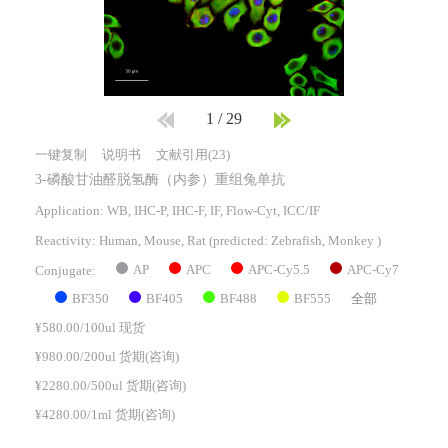
1
/
29
一键复制
说明书
文献引用(23)
3-磷酸甘油醛脱氢酶（内参）重组兔单抗
Application: WB, IHC-P, IHC-F, IF, Flow-Cyt, ICC/IF
Reactivity:
Human, Mouse, Rat
(predicted: Zebrafish, Monkey )
AP
APC
APC-Cy5.5
APC-Cy7
Conjugate:
BF350
BF405
BF488
BF555
全部
¥580.00/100ul 现货
¥980.00/200ul 货期(咨询)
¥2280.00/500ul 货期(咨询)
¥4280.00/1ml 货期(咨询)