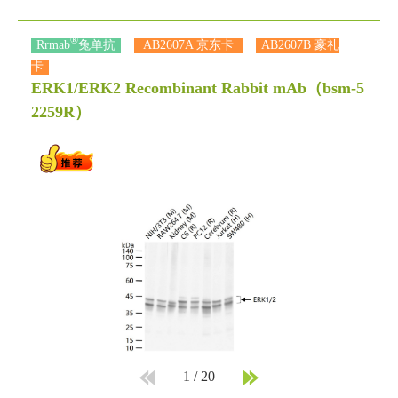
®
Rrmab
兔单抗
AB2607A 京东卡
AB2607B 豪礼
卡
ERK1/ERK2 Recombinant Rabbit mAb
（bsm-5
2259R）
1
/
20