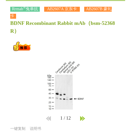
®
Rrmab
兔单抗
AB2607A 京东卡
AB2607B 豪礼
卡
BDNF Recombinant Rabbit mAb
（bsm-52368
R）
1
/
12
一键复制
说明书