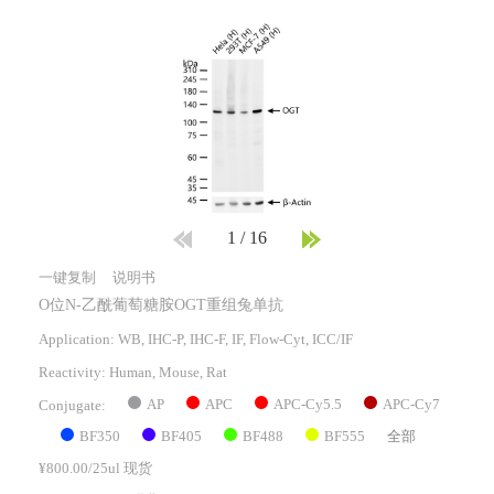
1
/
16
一键复制
说明书
O位N-乙酰葡萄糖胺OGT重组兔单抗
Application: WB, IHC-P, IHC-F, IF, Flow-Cyt, ICC/IF
Reactivity:
Human, Mouse, Rat
AP
APC
APC-Cy5.5
APC-Cy7
Conjugate:
BF350
BF405
BF488
BF555
全部
¥800.00/25ul 现货