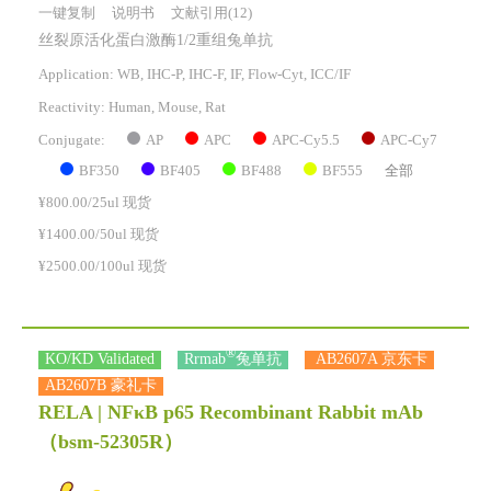
一键复制
说明书
文献引用(12)
丝裂原活化蛋白激酶1/2重组兔单抗
Application: WB, IHC-P, IHC-F, IF, Flow-Cyt, ICC/IF
Reactivity:
Human, Mouse, Rat
AP
APC
APC-Cy5.5
APC-Cy7
Conjugate:
BF350
BF405
BF488
BF555
全部
¥800.00/25ul 现货
¥1400.00/50ul 现货
¥2500.00/100ul 现货
®
KO/KD Validated
Rrmab
兔单抗
AB2607A 京东卡
AB2607B 豪礼卡
RELA | NFκB p65 Recombinant Rabbit mAb
（bsm-52305R）