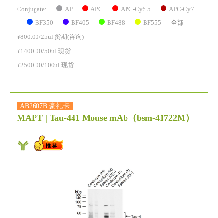
AP
APC
APC-Cy5.5
APC-Cy7
Conjugate:
BF350
BF405
BF488
BF555
全部
¥800.00/25ul 货期(咨询)
¥1400.00/50ul 现货
¥2500.00/100ul 现货
AB2607B 豪礼卡
MAPT | Tau-441 Mouse mAb
（bsm-41722M）