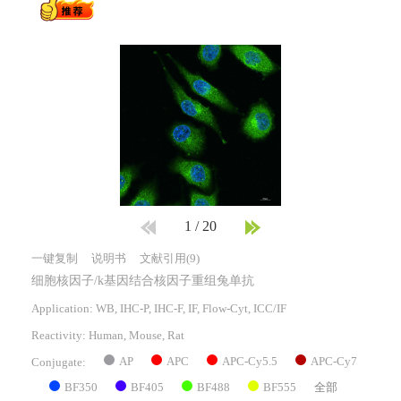
1
/
20
一键复制
说明书
文献引用(9)
细胞核因子/k基因结合核因子重组兔单抗
Application: WB, IHC-P, IHC-F, IF, Flow-Cyt, ICC/IF
Reactivity:
Human, Mouse, Rat
AP
APC
APC-Cy5.5
APC-Cy7
Conjugate:
BF350
BF405
BF488
BF555
全部