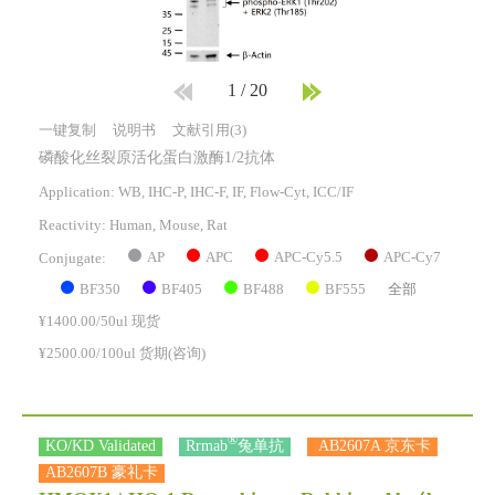
1
/
20
一键复制
说明书
文献引用(3)
磷酸化丝裂原活化蛋白激酶1/2抗体
Application: WB, IHC-P, IHC-F, IF, Flow-Cyt, ICC/IF
Reactivity:
Human, Mouse, Rat
AP
APC
APC-Cy5.5
APC-Cy7
Conjugate:
BF350
BF405
BF488
BF555
全部
¥1400.00/50ul 现货
¥2500.00/100ul 货期(咨询)
®
KO/KD Validated
Rrmab
兔单抗
AB2607A 京东卡
AB2607B 豪礼卡