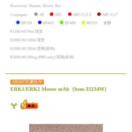
Reactivity:
Human, Mouse, Rat
AP
APC
APC-Cy5.5
APC-Cy7
Conjugate:
BF350
BF405
BF488
BF555
全部
¥1180.00/50ul 现货
¥1980.00/100ul 现货
¥2800.00/200ul 货期(咨询)
¥5600.00/200ug (PBS only) 货期(咨询)
AB2607B 豪礼卡
ERK1/ERK2 Mouse mAb
（bsm-33234M）