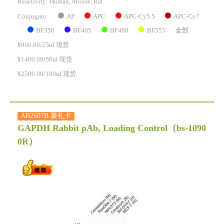
Reactivity:
Human, Mouse, Rat
AP
APC
APC-Cy5.5
APC-Cy7
Conjugate:
BF350
BF405
BF488
BF555
全部
¥800.00/25ul 现货
¥1400.00/50ul 现货
¥2500.00/100ul 现货
AB2607B 豪礼卡
GAPDH Rabbit pAb, Loading Control
（bs-1090
0R）