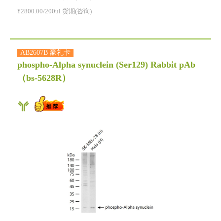
¥2800.00/200ul 货期(咨询)
AB2607B 豪礼卡
phospho-Alpha synuclein (Ser129) Rabbit pAb
（bs-5628R）