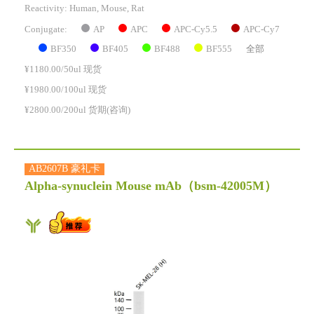
Reactivity:
Human, Mouse, Rat
AP
APC
APC-Cy5.5
APC-Cy7
Conjugate:
BF350
BF405
BF488
BF555
全部
¥1180.00/50ul 现货
¥1980.00/100ul 现货
¥2800.00/200ul 货期(咨询)
AB2607B 豪礼卡
Alpha-synuclein Mouse mAb
（bsm-42005M）