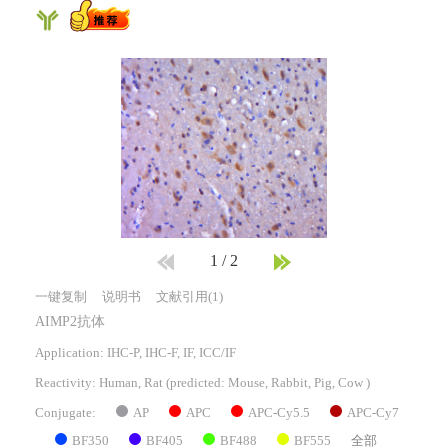
1
/
2
一键复制
说明书
文献引用(1)
AIMP2抗体
Application: IHC-P, IHC-F, IF, ICC/IF
Reactivity:
Human, Rat
(predicted: Mouse, Rabbit, Pig, Cow )
AP
APC
APC-Cy5.5
APC-Cy7
Conjugate:
BF350
BF405
BF488
BF555
全部