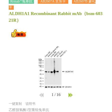
®
Rrmab
兔单抗
AB2607A 京东卡
AB2607B 豪礼
卡
ALDH1A1 Recombinant Rabbit mAb
（bsm-603
21R）
1
/
16
一键复制
说明书
乙醛脱氢酶1型重组兔单抗