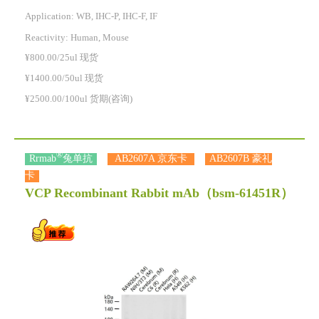
Application: WB, IHC-P, IHC-F, IF
Reactivity:
Human, Mouse
¥800.00/25ul 现货
¥1400.00/50ul 现货
¥2500.00/100ul 货期(咨询)
®
Rrmab
兔单抗
AB2607A 京东卡
AB2607B 豪礼
卡
VCP Recombinant Rabbit mAb
（bsm-61451R）