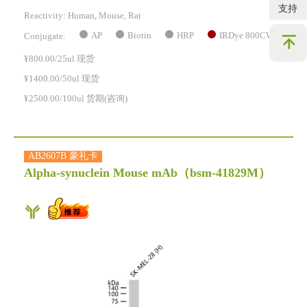
支持
Reactivity:
Human, Mouse, Rat
AP
Biotin
HRP
IRDye 800CW
Conjugate:
¥800.00/25ul 现货
¥1400.00/50ul 现货
¥2500.00/100ul 货期(咨询)
AB2607B 豪礼卡
Alpha-synuclein Mouse mAb
（bsm-41829M）