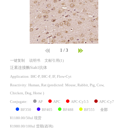
1
/
3
一键复制
说明书
文献引用(1)
泛素连接酶Siah1抗体
Application: IHC-P, IHC-F, IF, Flow-Cyt
Reactivity:
Human, Rat
(predicted: Mouse, Rabbit, Pig, Cow,
Chicken, Dog, Horse )
AP
APC
APC-Cy5.5
APC-Cy7
Conjugate:
BF350
BF405
BF488
BF555
全部
¥1180.00/50ul 现货
¥1980.00/100ul 货期(咨询)