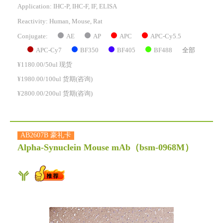
Application: IHC-P, IHC-F, IF, ELISA
Reactivity:
Human, Mouse, Rat
AE
AP
APC
APC-Cy5.5
Conjugate:
APC-Cy7
BF350
BF405
BF488
全部
¥1180.00/50ul 现货
¥1980.00/100ul 货期(咨询)
¥2800.00/200ul 货期(咨询)
AB2607B 豪礼卡
Alpha-Synuclein Mouse mAb
（bsm-0968M）