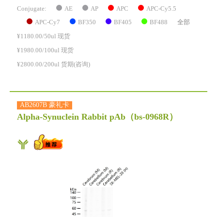
AE
AP
APC
APC-Cy5.5
Conjugate:
APC-Cy7
BF350
BF405
BF488
全部
¥1180.00/50ul 现货
¥1980.00/100ul 现货
¥2800.00/200ul 货期(咨询)
AB2607B 豪礼卡
Alpha-Synuclein Rabbit pAb
（bs-0968R）