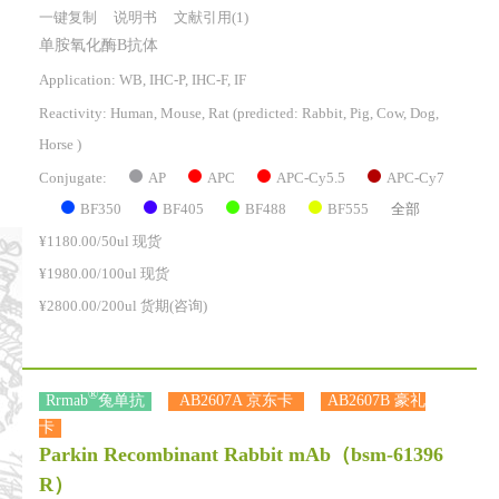
一键复制
说明书
文献引用(1)
单胺氧化酶B抗体
Application: WB, IHC-P, IHC-F, IF
Reactivity:
Human, Mouse, Rat
(predicted: Rabbit, Pig, Cow, Dog,
Horse )
AP
APC
APC-Cy5.5
APC-Cy7
Conjugate:
BF350
BF405
BF488
BF555
全部
¥1180.00/50ul 现货
¥1980.00/100ul 现货
¥2800.00/200ul 货期(咨询)
®
Rrmab
兔单抗
AB2607A 京东卡
AB2607B 豪礼
卡
Parkin Recombinant Rabbit mAb
（bsm-61396
R）