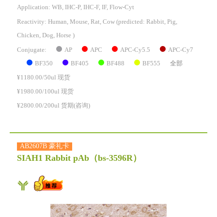
Application: WB, IHC-P, IHC-F, IF, Flow-Cyt
Reactivity:
Human, Mouse, Rat, Cow
(predicted: Rabbit, Pig,
Chicken, Dog, Horse )
AP
APC
APC-Cy5.5
APC-Cy7
Conjugate:
BF350
BF405
BF488
BF555
全部
¥1180.00/50ul 现货
¥1980.00/100ul 现货
¥2800.00/200ul 货期(咨询)
AB2607B 豪礼卡
SIAH1 Rabbit pAb
（bs-3596R）