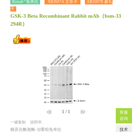
®
Rrmab
兔单抗
AB2607A 京东卡
AB2607B 豪礼
卡
GSK-3 Beta Recombinant Rabbit mAb
（bsm-33
294R）
1
/
1
客服
咨询
一键复制
说明书
技术
糖原合酶激酶-3β重组兔单抗