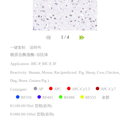
1
/
4
一键复制
说明书
糖原合酶激酶-3β抗体
Application: IHC-P, IHC-F, IF
Reactivity:
Human, Mouse, Rat
(predicted: Pig, Sheep, Cow, Chicken,
Dog, Horse, Guinea Pig )
AP
APC
APC-Cy5.5
APC-Cy7
Conjugate:
BF350
BF405
BF488
BF555
全部
¥1180.00/50ul 货期(咨询)
¥1980.00/100ul 货期(咨询)