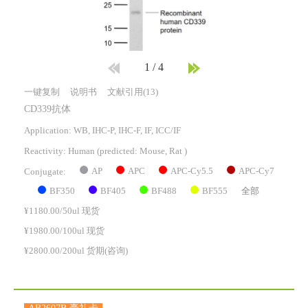
1
/
4
一键复制
说明书
文献引用(13)
CD339抗体
Application: WB, IHC-P, IHC-F, IF, ICC/IF
Reactivity:
Human
(predicted: Mouse, Rat )
AP
APC
APC-Cy5.5
APC-Cy7
Conjugate:
BF350
BF405
BF488
BF555
全部
¥1180.00/50ul 现货
¥1980.00/100ul 现货
¥2800.00/200ul 货期(咨询)