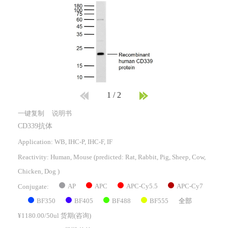
1
/
2
一键复制
说明书
CD339抗体
Application: WB, IHC-P, IHC-F, IF
Reactivity:
Human, Mouse
(predicted: Rat, Rabbit, Pig, Sheep, Cow,
Chicken, Dog )
AP
APC
APC-Cy5.5
APC-Cy7
Conjugate:
BF350
BF405
BF488
BF555
全部
¥1180.00/50ul 货期(咨询)