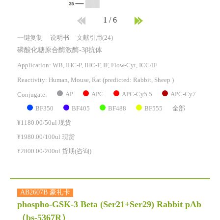
1
/
6
一键复制
说明书
文献引用(24)
磷酸化糖原合酶激酶-3β抗体
Application: WB, IHC-P, IHC-F, IF, Flow-Cyt, ICC/IF
Reactivity:
Human, Mouse, Rat
(predicted: Rabbit, Sheep )
AP
APC
APC-Cy5.5
APC-Cy7
Conjugate:
BF350
BF405
BF488
BF555
全部
¥1180.00/50ul 现货
¥1980.00/100ul 现货
¥2800.00/200ul 货期(咨询)
AB2607B 豪礼卡
phospho-GSK-3 Beta (Ser21+Ser29) Rabbit pAb
（bs-5367R）