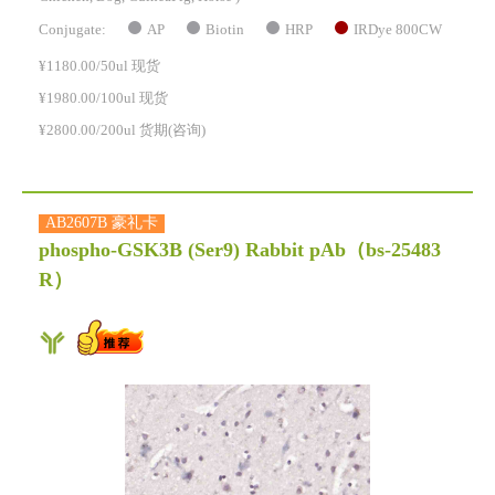
AP
Biotin
HRP
IRDye 800CW
Conjugate:
¥1180.00/50ul 现货
¥1980.00/100ul 现货
¥2800.00/200ul 货期(咨询)
AB2607B 豪礼卡
phospho-GSK3B (Ser9) Rabbit pAb
（bs-25483
R）