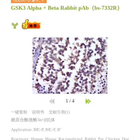
AB2607B 豪礼卡
GSK3 Alpha + Beta Rabbit pAb
（bs-7332R）
1
/
4
一键复制
说明书
文献引用(1)
糖原合酶激酶3α+β抗体
Application: IHC-P, IHC-F, IF
Reactivity:
Human, Mouse, Rat
(predicted: Rabbit, Pig, Chicken, Dog