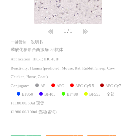
1
/
1
一键复制
说明书
磷酸化糖原合酶激酶-3β抗体
Application: IHC-P, IHC-F, IF
Reactivity:
Human
(predicted: Mouse, Rat, Rabbit, Sheep, Cow,
Chicken, Horse, Goat )
AP
APC
APC-Cy5.5
APC-Cy7
Conjugate:
BF350
BF405
BF488
BF555
全部
¥1180.00/50ul 现货
¥1980.00/100ul 货期(咨询)