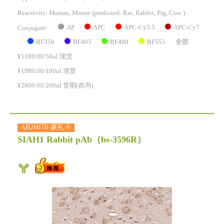
Reactivity:
Human, Mouse
(predicted: Rat, Rabbit, Pig, Cow )
AP
APC
APC-Cy5.5
APC-Cy7
Conjugate:
BF350
BF405
BF488
BF555
全部
¥1180.00/50ul 现货
¥1980.00/100ul 现货
¥2800.00/200ul 货期(咨询)
AB2607B 豪礼卡
SIAH1 Rabbit pAb
（bs-3596R）