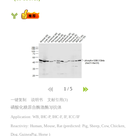
1
/
5
一键复制
说明书
文献引用(3)
磷酸化糖原合酶激酶3β抗体
Application: WB, IHC-P, IHC-F, IF, ICC/IF
Reactivity:
Human, Mouse, Rat
(predicted: Pig, Sheep, Cow, Chicken,
Dog, GuineaPig, Horse )