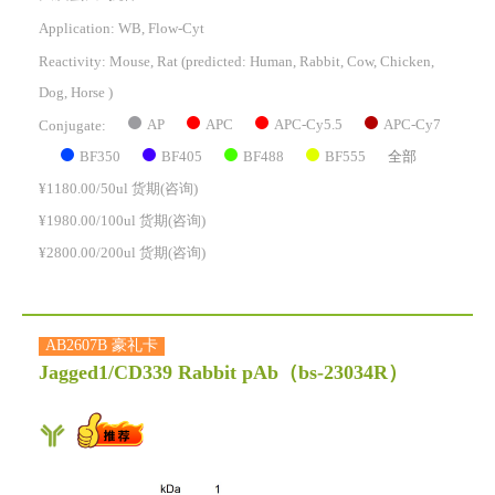
Application: WB, Flow-Cyt
Reactivity:
Mouse, Rat
(predicted: Human, Rabbit, Cow, Chicken,
Dog, Horse )
AP
APC
APC-Cy5.5
APC-Cy7
Conjugate:
BF350
BF405
BF488
BF555
全部
¥1180.00/50ul 货期(咨询)
¥1980.00/100ul 货期(咨询)
¥2800.00/200ul 货期(咨询)
AB2607B 豪礼卡
Jagged1/CD339 Rabbit pAb
（bs-23034R）