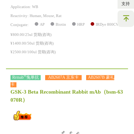
支持
Application: WB
Reactivity:
Human, Mouse, Rat
AP
Biotin
HRP
IRDye 800CW
Conjugate:
¥800.00/25ul 货期(咨询)
¥1400.00/50ul 货期(咨询)
¥2500.00/100ul 货期(咨询)
®
Rrmab
兔单抗
AB2607A 京东卡
AB2607B 豪礼
卡
GSK-3 Beta Recombinant Rabbit mAb
（bsm-63
070R）