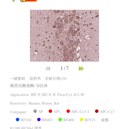
1
/
7
一键复制
说明书
文献引用(19)
糖原合酶激酶-3β抗体
Application: IHC-P, IHC-F, IF, Flow-Cyt, ICC/IF
Reactivity:
Human, Mouse, Rat
AP
APC
APC-Cy5.5
APC-Cy7
Conjugate:
BF350
BF405
BF488
BF555
全部
¥1180.00/50ul 现货