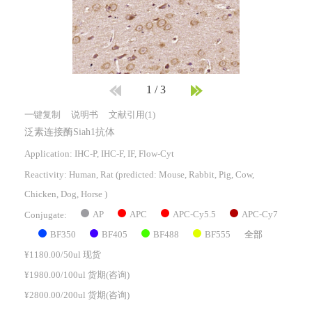
1
/
3
一键复制
说明书
文献引用(1)
泛素连接酶Siah1抗体
Application: IHC-P, IHC-F, IF, Flow-Cyt
Reactivity:
Human, Rat
(predicted: Mouse, Rabbit, Pig, Cow,
Chicken, Dog, Horse )
AP
APC
APC-Cy5.5
APC-Cy7
Conjugate:
BF350
BF405
BF488
BF555
全部
¥1180.00/50ul 现货
¥1980.00/100ul 货期(咨询)
¥2800.00/200ul 货期(咨询)