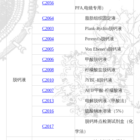
C2056
PFA,电镜专用）
C2064
脂肪组织固定液
C2003
Plank-Rychlo脱钙液
C2004
Perenyi's脱钙液
C2005
Von Ebener's脱钙液
C2006
甲酸脱钙液
C2008
柠檬酸盐脱钙液
脱钙液
C2010
JYBL-Ⅱ脱钙液
C2007
AFIP甲酸-柠檬酸液
C2013
电解脱钙液（甲酸法）
C2016
硫酸钠水溶液（5%）
脱钙终点检测试剂盒（化
C2017
学法）