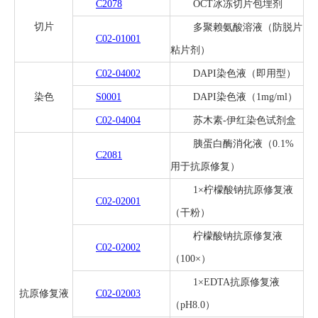
C2078
OCT冰冻切片包埋剂
切片
多聚赖氨酸溶液（防脱片
C02-01001
粘片剂）
C02-04002
DAPI染色液（即用型）
染色
S0001
DAPI染色液（1mg/ml）
C02-04004
苏木素-伊红染色试剂盒
胰蛋白酶消化液（0.1%
C2081
用于抗原修复）
1×柠檬酸钠抗原修复液
C02-02001
（干粉）
柠檬酸钠抗原修复液
C02-02002
（100×）
1×EDTA抗原修复液
抗原修复液
C02-02003
（pH8.0）