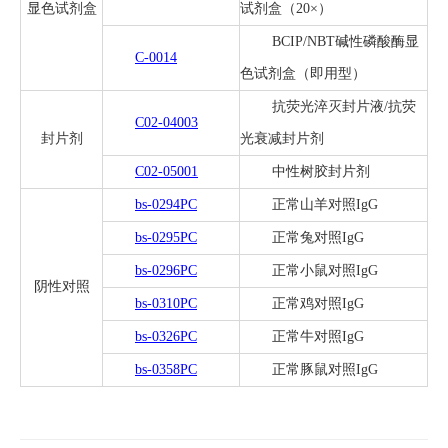
显色试剂盒
试剂盒（20×）
BCIP/NBT碱性磷酸酶显
C-0014
色试剂盒（即用型）
抗荧光淬灭封片液/抗荧
C02-04003
封片剂
光衰减封片剂
C02-05001
中性树胶封片剂
bs-0294PC
正常山羊对照IgG
bs-0295PC
正常兔对照IgG
bs-0296PC
正常小鼠对照IgG
阴性对照
bs-0310PC
正常鸡对照IgG
bs-0326PC
正常牛对照IgG
bs-0358PC
正常豚鼠对照IgG