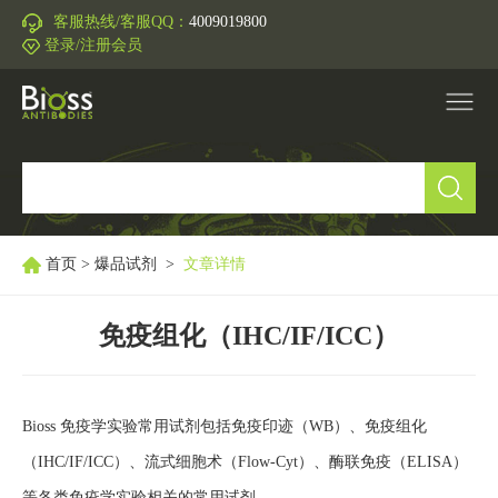
客服热线/客服QQ：
4009019800
登录/注册会员
产品中心
▼
研究领域
▼
首页
>
爆品试剂
>
文章详情
IVD原料
免疫组化（IHC/IF/ICC）
促销活动
▼
Bioss 免疫学实验常用试剂包括免疫印迹（WB）、免疫组化
技术支持
▼
（IHC/IF/ICC）、流式细胞术（Flow-Cyt）、酶联免疫（ELISA）