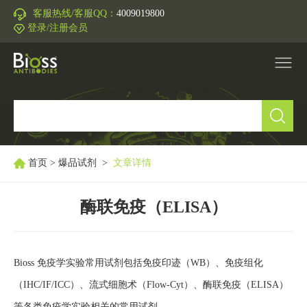
客服热线/客服QQ：
4009019800
登录/注册会员
产品中心
▼
研究领域
▼
首页
>
爆品试剂
>
文章详情
IVD原料
酶联免疫（ELISA）
促销活动
▼
Bioss 免疫学实验常用试剂包括免疫印迹（WB）、免疫组化
技术支持
▼
（IHC/IF/ICC）、流式细胞术（Flow-Cyt）、酶联免疫（ELISA）