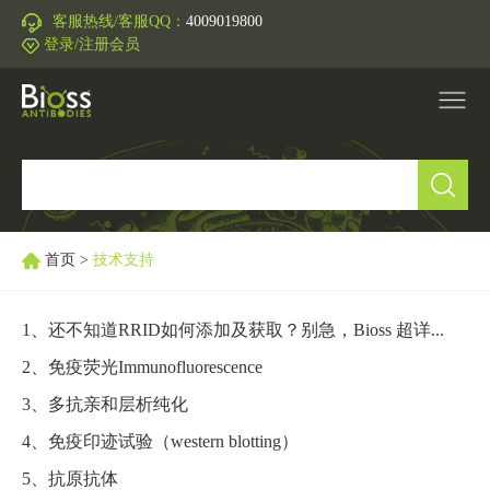
客服热线/客服QQ：
4009019800
登录/注册会员
产品中心
▼
研究领域
▼
首页
>
技术支持
IVD原料
1、还不知道RRID如何添加及获取？别急，Bioss 超详细图文步骤来喽~
2、免疫荧光Immunofluorescence
促销活动
▼
3、多抗亲和层析纯化
技术支持
▼
4、免疫印迹试验（western blotting）
5、抗原抗体