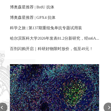
博奥森星推荐 | BrdU 抗体
博奥森星推荐 | GPX4 抗体
科学之旅 | 第137期重组兔单抗专题试用装
哈尔滨医科大学2026年发表81.2分新研究，经m6A修饰的circArhgap26通过抑制PKP1棕榈酰化减轻心肌缺血再灌注损伤
百剂闪购开启｜科研好物限时放价，低至49元！
P53 Recombinant Rabbit mAb
Reactivity:
Human
Applications:
WB,IHC-P,IHC-F,IF,Flow-Cyt,ICC/IF