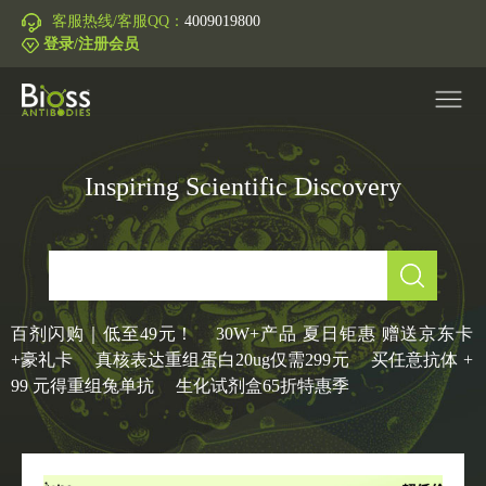
客服热线/客服QQ：
4009019800
登录/注册会员
Inspiring Scientific Discovery
产品中心
▼
研究领域
▼
IVD原料
百剂闪购｜低至49元！
30W+产品 夏日钜惠 赠送京东卡
+豪礼卡
真核表达重组蛋白20ug仅需299元
买任意抗体 +
促销活动
▼
99 元得重组兔单抗
生化试剂盒65折特惠季
技术支持
▼